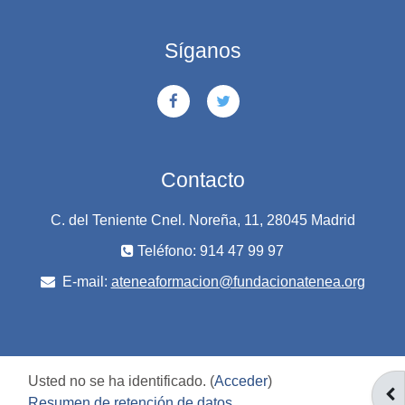
Síganos
Contacto
C. del Teniente Cnel. Noreña, 11, 28045 Madrid
Teléfono: 914 47 99 97
E-mail:
ateneaformacion@fundacionatenea.org
Usted no se ha identificado. (
Acceder
)
AB
Resumen de retención de datos