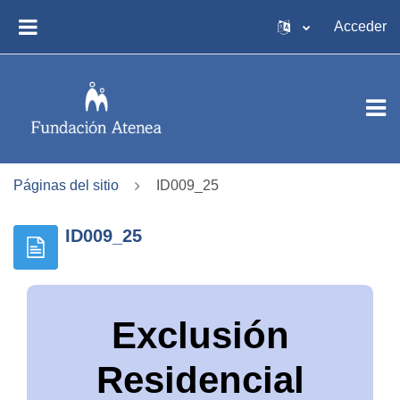
Salta al contenido principal
Acceder
PANEL LATERAL
Páginas del sitio
ID009_25
ID009_25
Exclusión
Residencial