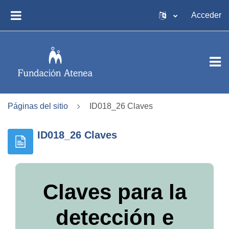
Salta al contenido principal
Acceder
PANEL LATERAL
Páginas del sitio
ID018_26 Claves
ID018_26 Claves
Claves para la
detección e